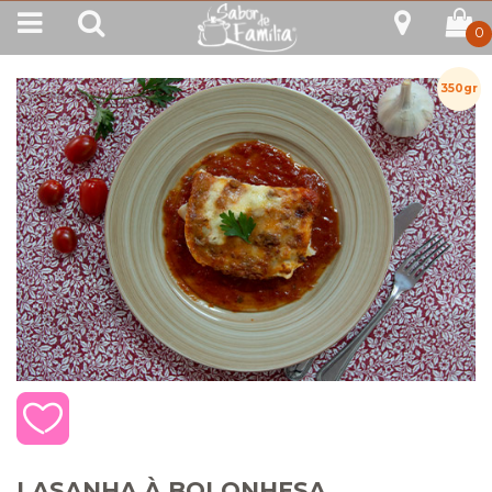
0
350gr
LASANHA À BOLONHESA