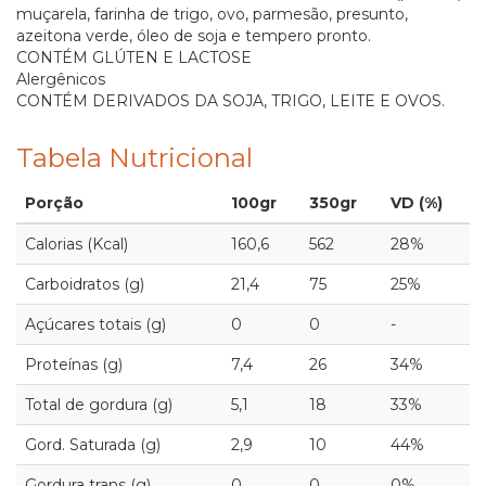
muçarela, farinha de trigo, ovo, parmesão, presunto,
azeitona verde, óleo de soja e tempero pronto.
CONTÉM GLÚTEN E LACTOSE
Alergênicos
CONTÉM DERIVADOS DA SOJA, TRIGO, LEITE E OVOS.
Tabela Nutricional
Porção
100gr
350gr
VD (%)
Calorias (Kcal)
160,6
562
28%
Carboidratos (g)
21,4
75
25%
Açúcares totais (g)
0
0
-
Proteínas (g)
7,4
26
34%
Total de gordura (g)
5,1
18
33%
Gord. Saturada (g)
2,9
10
44%
Gordura trans (g)
0
0
0%