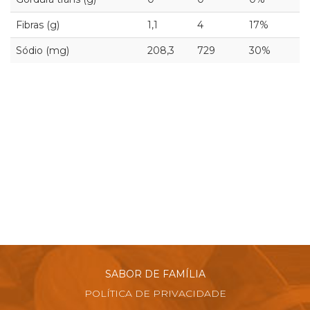
Fibras (g)
1,1
4
17%
Sódio (mg)
208,3
729
30%
SABOR DE FAMÍLIA
POLÍTICA DE PRIVACIDADE