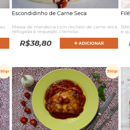
Escondidinho de Carne Seca
Fil
au
Massa de mandioca com recheio de carne seca
Bife
refogada e requeijão cremoso.
e qu
R$
38,80
ADICIONAR
350gr
350gr