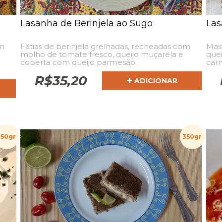
Lasanha de Berinjela ao Sugo
Las
om
Fatias de berinjela grelhadas, recheadas com
Mas
molho de tomate fresco, queijo muçarela e
quei
coberta com queijo parmesão.
car
R$
35,20
ADICIONAR
350gr
350gr