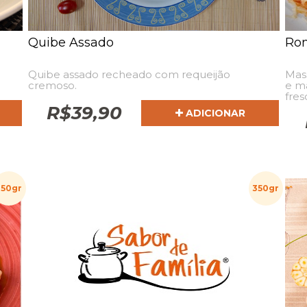
Quibe Assado
Ron
Quibe assado recheado com requeijão
Mas
cremoso.
e m
fres
R$
39,90
ADICIONAR
350gr
350gr