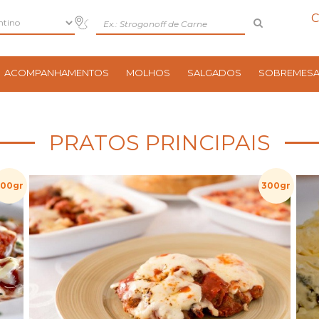
C
ACOMPANHAMENTOS
MOLHOS
SALGADOS
SOBREMES
PRATOS PRINCIPAIS
300gr
300gr