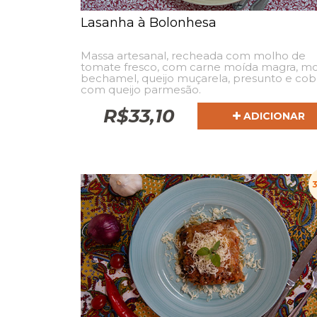
Lasanha à Bolonhesa
Massa artesanal, recheada com molho de
tomate fresco, com carne moída magra, m
bechamel, queijo muçarela, presunto e cob
com queijo parmesão.
R$
33,10
ADICIONAR