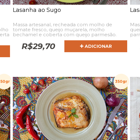
Lasanha ao Sugo
Las
Massa artesanal, recheada com molho de
Mas
olho
tomate fresco, queijo muçarela, molho
quei
erta
bechamel e coberta com queijo parmesão.
par
R$
29,70
ADICIONAR
350gr
350gr