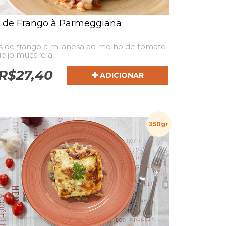
é de Frango à Parmeggiana
s de frango a milanesa ao molho de tomate
eijo muçarela.
R$
27,40
ADICIONAR
350gr