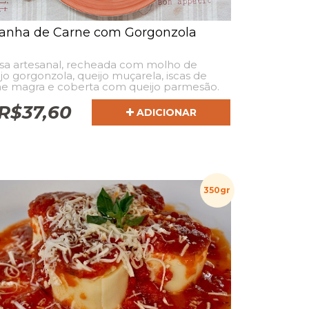
anha de Carne com Gorgonzola
sa artesanal, recheada com molho de
jo gorgonzola, queijo muçarela, iscas de
ne magra e coberta com queijo parmesão.
R$
37,60
ADICIONAR
350gr