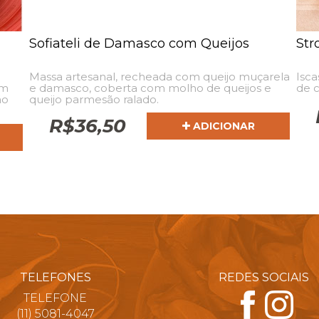
Sofiateli de Damasco com Queijos
Str
Massa artesanal, recheada com queijo muçarela
Isca
om
e damasco, coberta com molho de queijos e
de c
ão
queijo parmesão ralado.
R$
36,50
ADICIONAR
TELEFONES
REDES SOCIAIS
TELEFONE
(11) 5081-4047