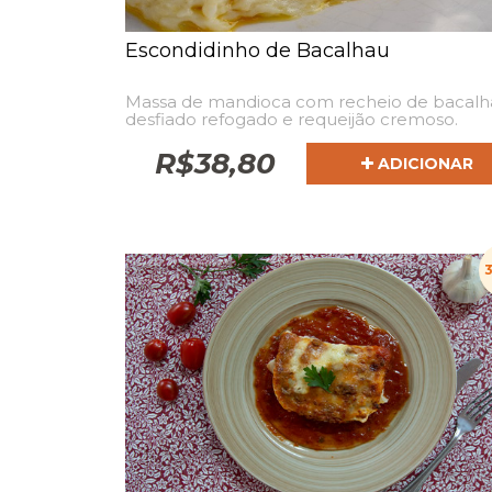
Escondidinho de Bacalhau
Massa de mandioca com recheio de bacalh
desfiado refogado e requeijão cremoso.
R$
38,80
ADICIONAR