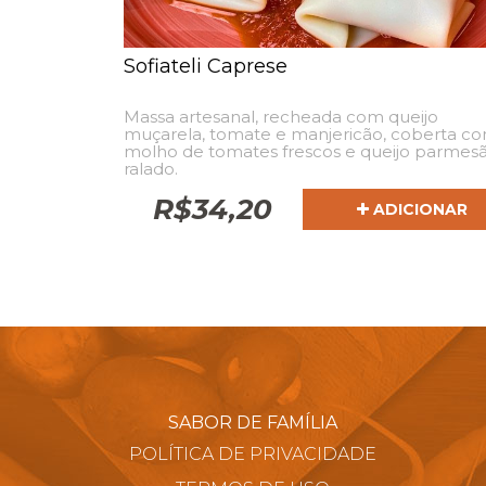
Sofiateli Caprese
Massa artesanal, recheada com queijo
muçarela, tomate e manjericão, coberta c
molho de tomates frescos e queijo parmes
ralado.
R$
34,20
ADICIONAR
SABOR DE FAMÍLIA
POLÍTICA DE PRIVACIDADE