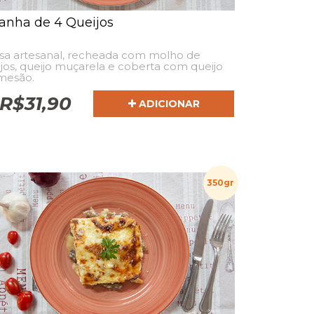
anha de 4 Queijos
sa artesanal, recheada com molho de
jos, queijo muçarela e coberta com queijo
mesão.
R$
31,90
ADICIONAR
350gr