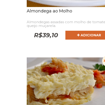
Almondega ao Molho
Almondegas assadas com molho de tomate
queijo muçarela.
R$
39,10
ADICIONAR