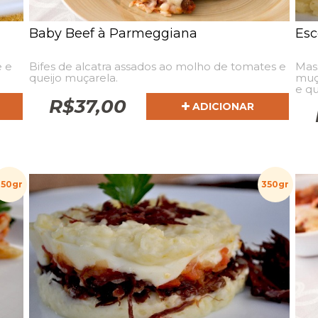
Baby Beef à Parmeggiana
Esc
 e
Bifes de alcatra assados ao molho de tomates e
Mas
queijo muçarela.
muça
e qu
R$
37,00
ADICIONAR
350gr
350gr