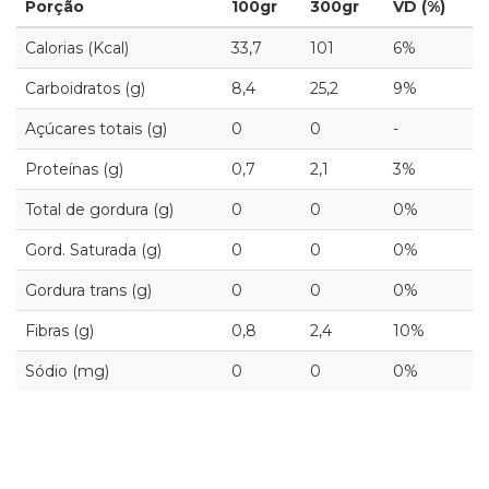
Porção
100gr
300gr
VD (%)
Calorias (Kcal)
33,7
101
6%
Carboidratos (g)
8,4
25,2
9%
Açúcares totais (g)
0
0
-
Proteínas (g)
0,7
2,1
3%
Total de gordura (g)
0
0
0%
Gord. Saturada (g)
0
0
0%
Gordura trans (g)
0
0
0%
Fibras (g)
0,8
2,4
10%
Sódio (mg)
0
0
0%